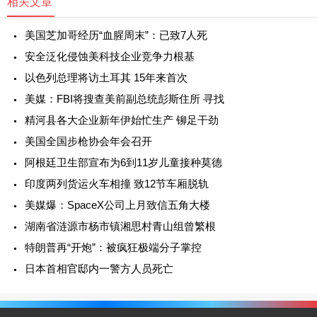
相关文章
美国芝加哥经历“血腥周末”：已致7人死
安全泛化侵蚀美科技企业竞争力根基
以色列总理将访土耳其 15年来首次
美媒：FBI将搜查美前副总统彭斯住所 寻找
精河县各大企业新年伊始忙生产 铆足干劲
美国全国步枪协会年会召开
阿根廷卫生部宣布为6到11岁儿童接种莫德
印度两列货运火车相撞 致12节车厢脱轨
美媒爆：SpaceX公司上月致信五角大楼
湖南省涟源市杨市镇湘思村青山组曾繁根
特朗普再“开炮”：被疯狂极端分子掌控
日本首相官邸内一警方人员死亡