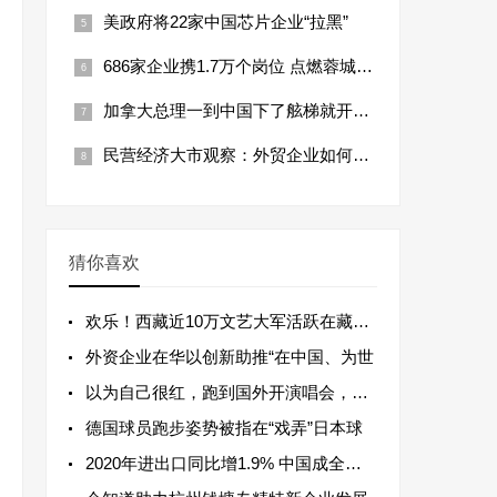
美政府将22家中国芯片企业“拉黑”
686家企业携1.7万个岗位 点燃蓉城春招
加拿大总理一到中国下了舷梯就开聊？中
民营经济大市观察：外贸企业如何闯关突
猜你喜欢
欢乐！西藏近10万文艺大军活跃在藏乡各
外资企业在华以创新助推“在中国、为世
以为自己很红，跑到国外开演唱会，谁知
德国球员跑步姿势被指在“戏弄”日本球
2020年进出口同比增1.9% 中国成全球唯一外