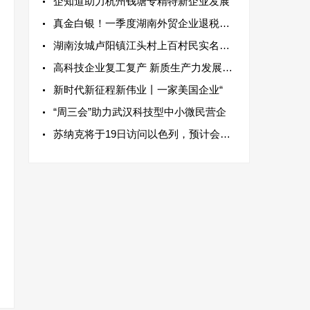
企知道助力杭州钱塘专精特新企业发展
真金白银！一季度湖南外贸企业退税近百
湖南汝城卢阳镇江头村上百村民实名举报
高科技企业复工复产 新质生产力发展壮大
新时代新征程新伟业丨一家美国企业“
“周三会”助力武汉科技型中小微民营企
苏纳克将于19日访问以色列，预计会与内