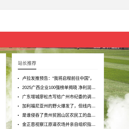
站长推荐
卢拉发推预告：“我将启程前往中国”，
2025广西企业100强榜单揭晓 净利润总额创
广东增城廖松杰写给广州市纪委的调查报
加利福尼亚州的野火爆发了，但线内工作
是谁侵吞了贵州贫困山区农民工的血汗钱
金正恩视察江原道农场并亲自组织指挥农