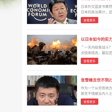
日本外交蓝皮书果然
日本的政治算计，还
查看更多
以日本如今的实
＂一天内结束战斗
点绕来绕去，最后
1945年...
查看更多
张雪峰去世不到2
作为一个从穷苦地方
甚至不惜被业内人士“
查看更多