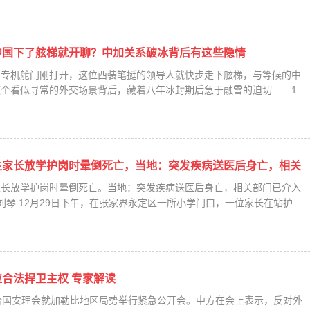
中国下了舷梯就开聊？中加关系破冰背后有这些隐情
的专机舱门刚打开，这位西装笔挺的领导人就快步走下舷梯，与等候的中
个看似寻常的外交场景背后，藏着八年冰封期后急于融雪的迫切——1
生家长放学护岗时晕倒死亡，当地：突发疾病送医后身亡，相关
家长放学护岗时晕倒死亡。当地：突发疾病送医后身亡，相关部门已介入
 刘琴 12月29日下午，在张家界永定区一所小学门口，一位家长在站护学
合法捍卫主权 专家解读
合国安理会就加勒比地区局势举行紧急公开会。中方在会上表示，反对外