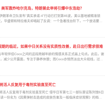
！美军轰炸哈尔克岛，特朗普此举将引爆中东浩劫？
，伊朗革命卫队宣布“真实承诺-4”行动已打到第46波，美以基地被精准锁
天，华盛顿和特拉维夫却唱起了反调：一个急着找台阶下，一个放话要硬
节假期的临近，如果中日关系没有实质性改善，赴日出行需求很难
贤与年轻伴侣Coco之间的这段跨越年龄的情感关系正式画上句点。此后，谢
，减少公开露面，专注于静养休憩；而Coco亦悄然淡出大众视线，过起
队将活人反复用于毒剂实验直至死亡
：将活人反复用于毒剂实验直至死亡 侵华日军第七三一部队罪证陈列馆6日
解读一份名为《因黄弹射击造成的皮肤伤害及一般临床症状观察》的档