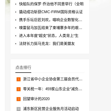
快船队的保罗·乔治他不同意举行（全明
撬动成功斩获CMC-FIRM国际资格认证
携手乐坛巨匠刘欢，唱响企业数智化转型
嗅雷鼠马加瓦结束了柬埔寨多年的艰苦工
进入本年度“超支”状态，人类背上“生
法财长力挺马克龙：我们是美盟友
点击排行
浙江省中小企业协会第三届会员代表大会
零关税一年：459家山东企业“减负增效”
回望审计的2020
浦东新区民营企业服务月活动启动