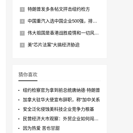
特朗普发多条帖文抨击纽约检方
中国重汽入选中国企业500强，排名再提升
伟大祖国是香港战胜疫情和一切风险的坚
美“芯片法案”大搞经济胁迫
猜你喜欢
纽约检察官为拿到前总统唐纳德·特朗普
加拿大驻华大使宣布辞职，称“加中关系
安全泛化侵蚀美科技企业竞争力根基
民营经济大市观察：外贸企业如何闯关突
因为热爱 苦也甘甜