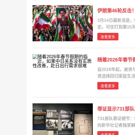
伊朗第46轮反击
3月14日最新消息
定。可仗打到第15
刚到...
查看更多
随着2026年春
自2018年起，谢
贤选择回归家庭生活
了极为...
查看更多
罪证显示731部
731部队罪证细节
向新华社记者独家
案，这...