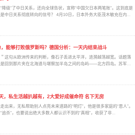
“降级”了中日关系，还向全球告状，宣称“中国欠日本两笔账”。这到底是
是中日关系彻底转向的信号？ 4月10日，日本外务大臣茂木敏充在内...
力，能够打败俄罗斯吗？德国分析：一天内结束战斗
？＂这句从欧洲传来的判断，像石子丢进太平洋，涟漪越荡越宽。话题落
还是回到那片夹在北海道与堪察加半岛之间的岛屿——北方四岛。苏军
天，私生活越扒越有，2大爱好成催命符 名下无房
走出来，无私帮助别人点亮未来道路的“明灯”，他是很多家庭的“恩人”。
追杀”，也要说出绝大多数人都认识不到的“真相”，收获了非...