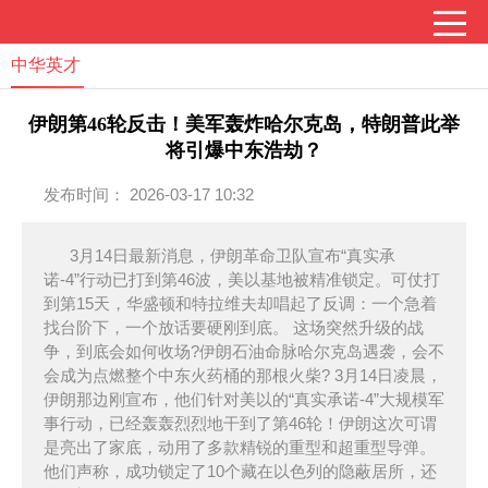
中华英才
伊朗第46轮反击！美军轰炸哈尔克岛，特朗普此举
将引爆中东浩劫？
发布时间： 2026-03-17 10:32
3月14日最新消息，伊朗革命卫队宣布“真实承
诺-4”行动已打到第46波，美以基地被精准锁定。可仗打
到第15天，华盛顿和特拉维夫却唱起了反调：一个急着
找台阶下，一个放话要硬刚到底。 这场突然升级的战
争，到底会如何收场?伊朗石油命脉哈尔克岛遇袭，会不
会成为点燃整个中东火药桶的那根火柴? 3月14日凌晨，
伊朗那边刚宣布，他们针对美以的“真实承诺-4”大规模军
事行动，已经轰轰烈烈地干到了第46轮！伊朗这次可谓
是亮出了家底，动用了多款精锐的重型和超重型导弹。
他们声称，成功锁定了10个藏在以色列的隐蔽居所，还