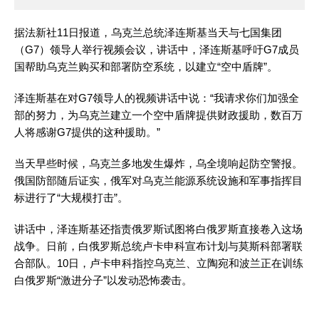
据法新社11日报道，乌克兰总统泽连斯基当天与七国集团
（G7）领导人举行视频会议，讲话中，泽连斯基呼吁G7成员
国帮助乌克兰购买和部署防空系统，以建立“空中盾牌”。
泽连斯基在对G7领导人的视频讲话中说：“我请求你们加强全
部的努力，为乌克兰建立一个空中盾牌提供财政援助，数百万
人将感谢G7提供的这种援助。”
当天早些时候，乌克兰多地发生爆炸，乌全境响起防空警报。
俄国防部随后证实，俄军对乌克兰能源系统设施和军事指挥目
标进行了“大规模打击”。
讲话中，泽连斯基还指责俄罗斯试图将白俄罗斯直接卷入这场
战争。日前，白俄罗斯总统卢卡申科宣布计划与莫斯科部署联
合部队。10日，卢卡申科指控乌克兰、立陶宛和波兰正在训练
白俄罗斯“激进分子”以发动恐怖袭击。