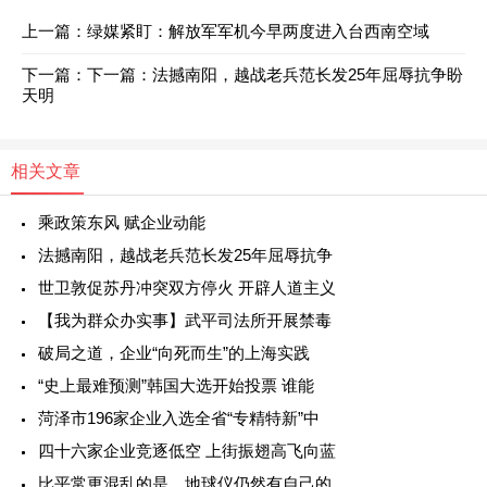
上一篇：
绿媒紧盯：解放军军机今早两度进入台西南空域
下一篇：
下一篇：
法撼南阳，越战老兵范长发25年屈辱抗争盼
天明
相关文章
乘政策东风 赋企业动能
法撼南阳，越战老兵范长发25年屈辱抗争
世卫敦促苏丹冲突双方停火 开辟人道主义
【我为群众办实事】武平司法所开展禁毒
破局之道，企业“向死而生”的上海实践
“史上最难预测”韩国大选开始投票 谁能
菏泽市196家企业入选全省“专精特新”中
四十六家企业竞逐低空 上街振翅高飞向蓝
比平常更混乱的是，地球仪仍然有自己的