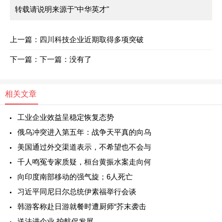
转载请说明来源于"中华英才"
上一篇：
四川科技企业近期取得多项突破
下一篇：
下一篇：没有了
相关文章
工业企业效益呈稳定恢复态势
俄乌冲突进入第五年：战争天平真的向乌
美国通过外交渠道表示，不希望也不会与
千人鸣冤专家质疑，桓台黄振水案走向何
向印度南部移动的强气旋；6人死亡
习近平同尼日尔总统伊素福举行会谈
韩游客称赴日游就餐时遭厨师“芥末袭击
送法进企业 护航促发展